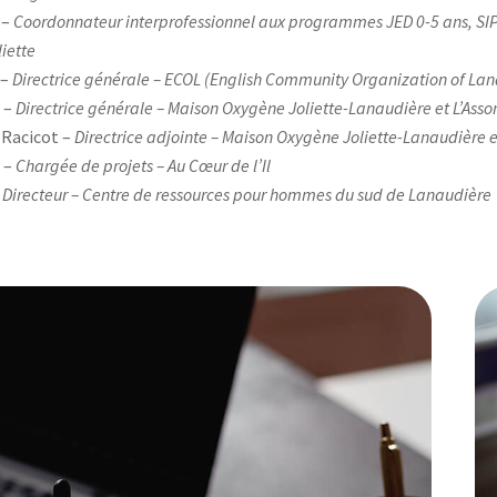
 –
Coordonnateur interprofessionnel aux programmes JED 0-5 ans, S
liette
 –
Directrice générale – ECOL (English Community Organization of La
u –
Directrice générale – Maison Oxygène Joliette-Lanaudière et L’Ass
 Racicot –
Directrice adjointe – Maison Oxygène Joliette-Lanaudière 
 –
Chargée de projets –
Au Cœur de l’Il
–
Directeur –
Centre de ressources pour hommes du sud de Lanaudière