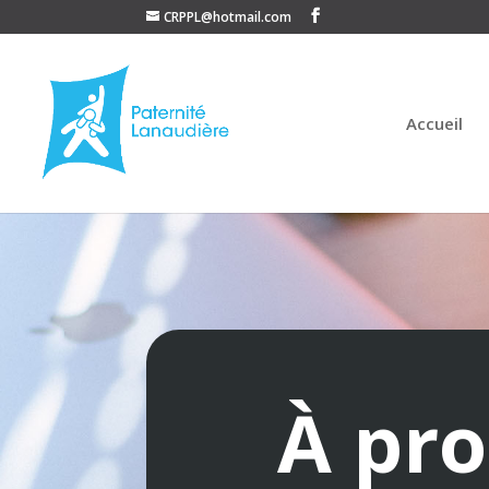
CRPPL@hotmail.com
Accueil
À pr