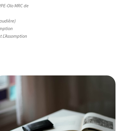
IPPE-Olo MRC de
naudière)
omption
et L’Assomption