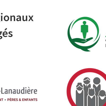
gionaux
gés